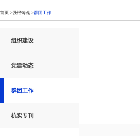
首页 >
强根铸魂 >
群团工作
组织建设
党建动态
群团工作
杭实专刊