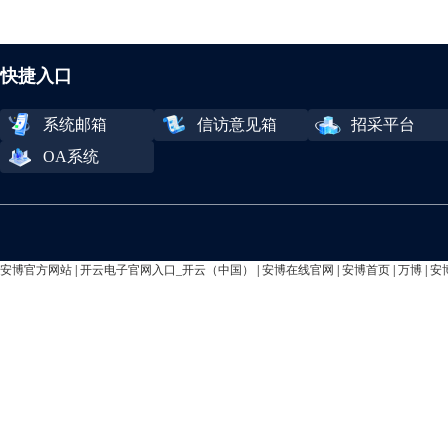
快捷入口
系统邮箱
信访意见箱
招采平台
OA系统
安博官方网站
|
开云电子官网入口_开云（中国）
|
安博在线官网
|
安博首页
|
万博
|
安