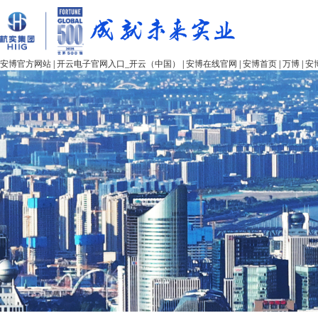
安博官方网站
|
开云电子官网入口_开云（中国）
|
安博在线官网
|
安博首页
|
万博
|
安