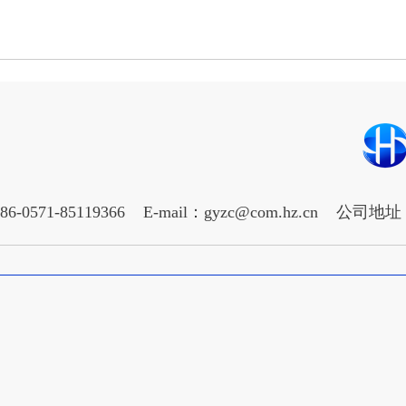
6-0571-85119366 E-mail：gyzc@com.hz.