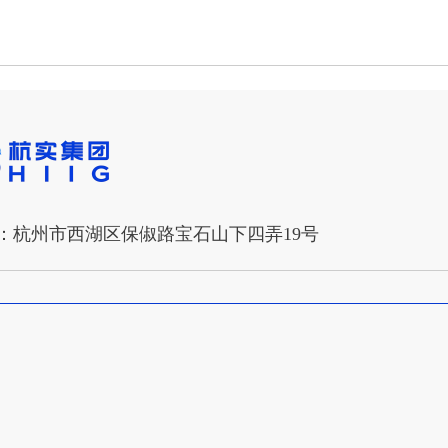
cn 公司地址：杭州市西湖区保俶路宝石山下四弄19号