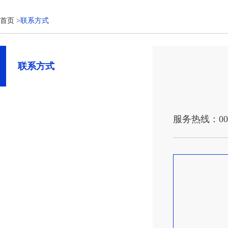
首页 >
联系方式
联系方式
服务热线：008